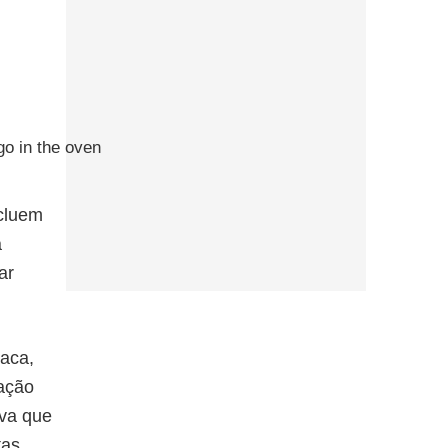
cluem
a
ar
íaca,
mação
rva que
tas.