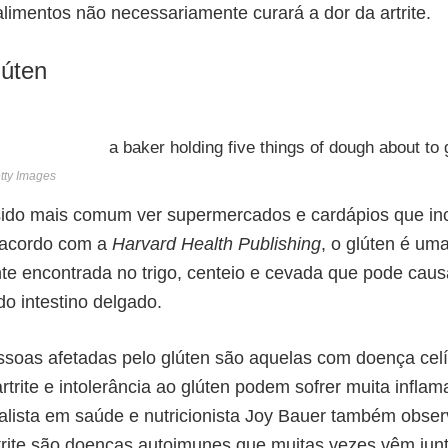
alimentos não necessariamente curará a dor da artrite.
lúten
etty Images
sido mais comum ver supermercados e cardápios que in
 acordo com a
Harvard Health Publishing
, o glúten é um
e encontrada no trigo, centeio e cevada que pode caus
o intestino delgado.
essoas afetadas pelo glúten são aquelas com doença cel
trite e intolerância ao glúten podem sofrer muita infla
ialista em saúde e nutricionista Joy Bauer também obse
trite são doenças autoimunes que muitas vezes vêm jun