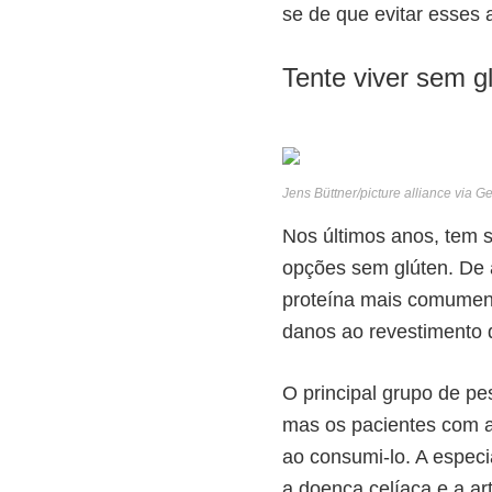
se de que evitar esses 
Tente viver sem g
Jens Büttner/picture alliance via G
Nos últimos anos, tem 
opções sem glúten. De
proteína mais comument
danos ao revestimento d
O principal grupo de p
mas os pacientes com ar
ao consumi-lo. A espec
a doença celíaca e a ar