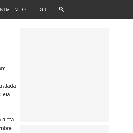
NIMENTO
TESTE
com
tratada
dieta
 dieta
embre-