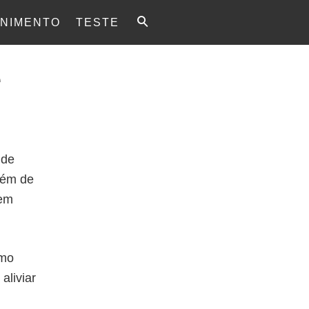
NIMENTO
TESTE
e
 de
lém de
 em
omo
aliviar