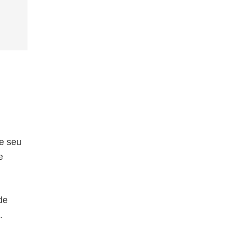
e seu
e
de
.