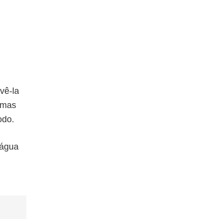
vê-la
 mas
odo.
 água