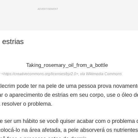
ADVERTISEMENT
 estrias
0 <https://creativecommons.org/licenses/by/2.0>, via Wikimedia Commons
 alecrim pode ter na pele de uma pessoa prova novament
r o aparecimento de estrias em seu corpo, use o óleo d
 resolver o problema.
ve ser um hábito se você quiser acabar com o problema 
olocá-lo na área afetada, a pele absorverá os nutrientes